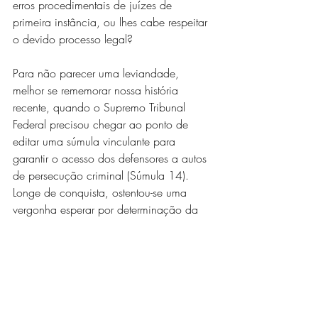
erros procedimentais de juízes de 
primeira instância, ou lhes cabe respeitar 
o devido processo legal?
Para não parecer uma leviandade, 
melhor se rememorar nossa história 
recente, quando o Supremo Tribunal 
Federal precisou chegar ao ponto de 
editar uma súmula vinculante para 
garantir o acesso dos defensores a autos 
de persecução criminal (Súmula 14). 
Longe de conquista, ostentou-se uma 
vergonha esperar por determinação da 
Alta Corte, para se ver imperar regra do 
processo penal do mundo civilizado, a 
qual juiz criminal algum poderia duvidar 
da prevalência.
Em síntese, restrição à impetração do 
Habeas Corpus
 e do Mandado de 