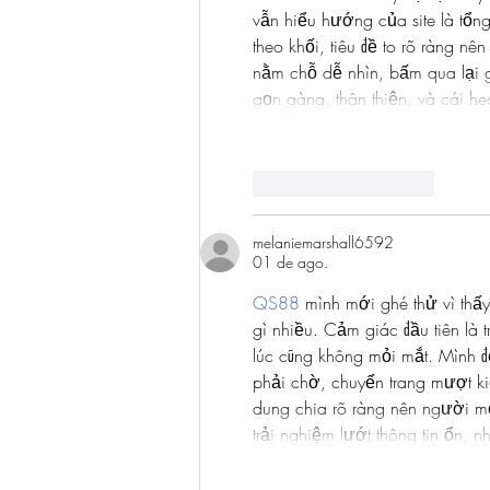
vẫn hiểu hướng của site là tổng
theo khối, tiêu đề to rõ ràng 
nằm chỗ dễ nhìn, bấm qua lại 
gọn gàng, thân thiện, và cái
Curtir
Responder
melaniemarshall6592
01 de ago.
QS88
 mình mới ghé thử vì thấ
gì nhiều. Cảm giác đầu tiên là 
lúc cũng không mỏi mắt. Mình đ
phải chờ, chuyển trang mượt ki
dung chia rõ ràng nên người m
trải nghiệm lướt thông tin ổn, 