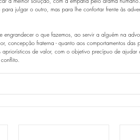
uscar a melhor solução, com a empatia pelo drama human
ara julgar o outro, mas para lhe confortar frente às adve
ce engrandecer o que fazemos, ao servir a alguém na advo
lhor, concepção fraterna - quanto aos comportamentos das 
 apriorísticos de valor, com o objetivo precípuo de ajudar
onflito.     