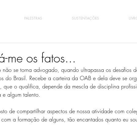
PALESTRAS
SUSTENTAÇÕES
LIVR
á-me os fatos...
o não se torna advogado, quando ultrapassa os desafios 
do Brasil. Recebe a carteira da OAB e dela deve se orgu
o, que o qualifica, depende da mescla de disciplina profiss
a e algum talento. 
gosto de compartilhar aspectos de nossa atividade com col
ir com a formação de alguns, tão encantados quanto eu so