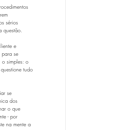
procedimentos 
erem 
s sérios 
a questão. 
liente e 
 para se 
 o simples: o 
questione tudo 
ar se 
mica dos 
nar o que 
te - por 
ste na mente a 