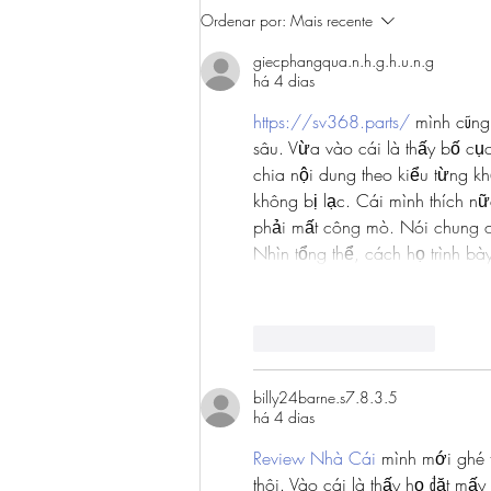
Operações policiais: A
Ordenar por:
Mais recente
violência e o ridículo
giecphangqua.n.h.g.h.u.n.g
há 4 dias
https://sv368.parts/
 mình cũng
sâu. Vừa vào cái là thấy bố cụ
chia nội dung theo kiểu từng k
không bị lạc. Cái mình thích n
phải mất công mò. Nói chung c
Nhìn tổng thể, cách họ trình bà
Curtir
Responder
billy24barne.s7.8.3.5
há 4 dias
Review Nhà Cái
 mình mới ghé 
thôi. Vào cái là thấy họ đặt mấ