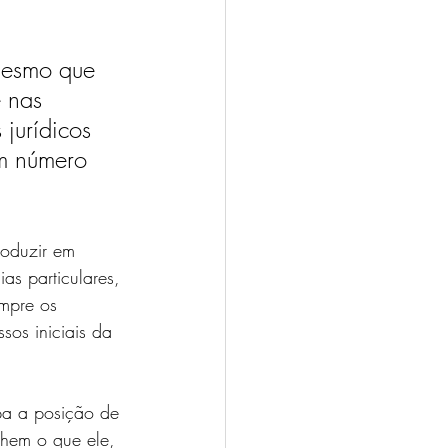
mesmo que 
 nas 
jurídicos 
m número 
roduzir em 
ias particulares, 
mpre os 
os iniciais da 
pa a posição de 
lhem o que ele, 