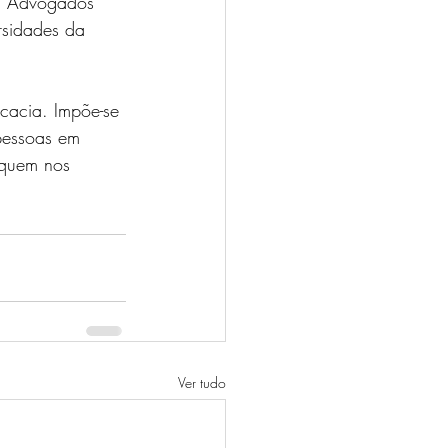
o. Advogados 
rsidades da 
cacia. Impõe-se 
pessoas em 
 quem nos 
Ver tudo