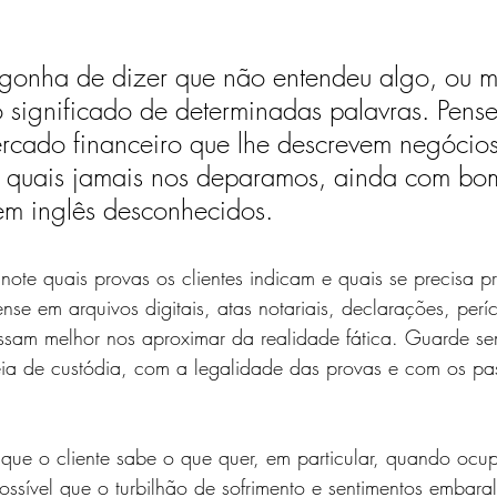
gonha de dizer que não entendeu algo, ou 
significado de determinadas palavras. Pense
cado financeiro que lhe descrevem negócios 
s quais jamais nos deparamos, ainda com bo
em inglês desconhecidos.  
te quais provas os clientes indicam e quais se precisa p
ense em arquivos digitais, atas notariais, declarações, períc
ossam melhor nos aproximar da realidade fática. Guarde se
a de custódia, com a legalidade das provas e com os pass
 que o cliente sabe o que quer, em particular, quando ocu
ssível que o turbilhão de sofrimento e sentimentos embara