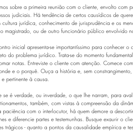
mos sobre a primeira reunião com o cliente, envolto com 
cessos judiciais. Há tendência de certos causídicos de quer
 cultura jurídica, conhecimento de jurisprudência e os meno
o magistrado, ou de outro funcionário público envolvido n
ntro inicial apresenta-se importantíssimo para conhecer o c
jeto do problema jurídico. Trata-se do momento fundamental
omar notas. Entreviste o cliente com atenção. Comece com
nde e o porquê. Ouça a história e, sem constrangimento, 
 e pertinente à causa. 
e se é verdade, ou inverdade, o que lhe narram, para avali
stionamentos, também, com vistas à compreensão da dinâ
a paciência com o interlocutor, há quem demore a descorti
s e diferencie partes e testemunhas. Busque exaurir o clien
s trágicos - quanto a pontos da causalidade empírica e te