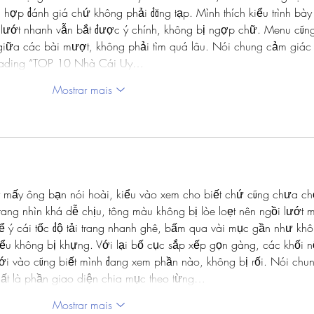
 hợp đánh giá chứ không phải đăng tạp. Mình thích kiểu trình bày
nên lướt nhanh vẫn bắt được ý chính, không bị ngợp chữ. Menu cũn
giữa các bài mượt, không phải tìm quá lâu. Nói chung cảm giác
 heading “TOP 10 Nhà Cái Uy…
Mostrar mais
y mấy ông bạn nói hoài, kiểu vào xem cho biết chứ cũng chưa ch
trang nhìn khá dễ chịu, tông màu không bị lòe loẹt nên ngồi lướt m
ể ý cái tốc độ tải trang nhanh ghê, bấm qua vài mục gần như khô
ểu không bị khựng. Với lại bố cục sắp xếp gọn gàng, các khối n
ới vào cũng biết mình đang xem phần nào, không bị rối. Nói chu
nhất là phần giao diện chia mục theo từng…
Mostrar mais