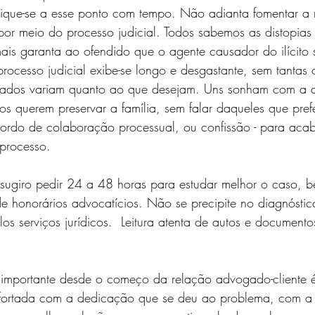
ique-se a esse ponto com tempo. Não adianta fomentar a r
or meio do processo judicial. Todos sabemos as distopias 
amais garanta ao ofendido que o agente causador do ilícito 
rocesso judicial exibe-se longo e desgastante, sem tantas c
pados variam quanto ao que desejam. Uns sonham com a a
os querem preservar a família, sem falar daqueles que pref
cordo de colaboração processual, ou confissão - para aca
processo. 
 sugiro pedir 24 a 48 horas para estudar melhor o caso, 
e honorários advocatícios. Não se precipite no diagnósti
los serviços jurídicos.  Leitura atenta de autos e documento
e importante desde o começo da relação advogado-cliente 
onfortada com a dedicação que se deu ao problema, com a