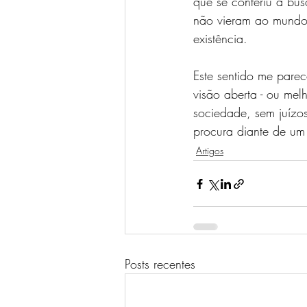
que se conferiu a b
não vieram ao mundo p
existência. 
Este sentido me pare
visão aberta - ou me
sociedade, sem juízos
procura diante de um c
Artigos
Posts recentes