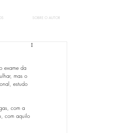
OS
SOBRE O AUTOR
do exame da 
lhar, mas o 
ional, estudo 
egas, com a 
u, com aquilo 