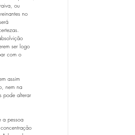
aiva, ou 
reinantes no 
será 
ertezas.  
bsolvição 
erem ser logo 
bar com o 
bem assim 
co, nem na 
s pode alterar 
é a pessoa 
 concentração 