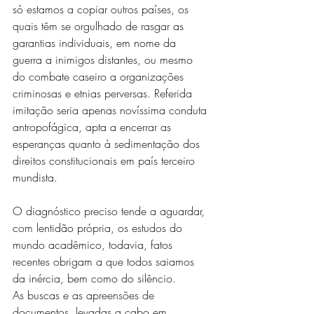
só estamos a copiar outros países, os 
quais têm se orgulhado de rasgar as 
garantias individuais, em nome da 
guerra a inimigos distantes, ou mesmo 
do combate caseiro a organizações 
criminosas e etnias perversas. Referida 
imitação seria apenas novíssima conduta 
antropofágica, apta a encerrar as 
esperanças quanto à sedimentação dos 
direitos constitucionais em país terceiro 
mundista.
O diagnóstico preciso tende a aguardar, 
com lentidão própria, os estudos do 
mundo acadêmico, todavia, fatos 
recentes obrigam a que todos saiamos 
da inércia, bem como do silêncio.
As buscas e as apreensões de 
documentos, levadas a cabo em 