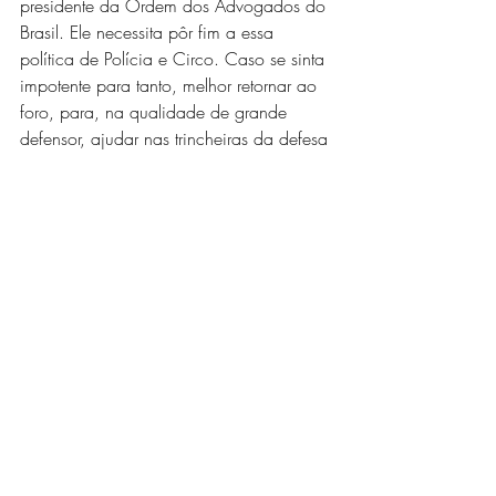
presidente da Ordem dos Advogados do 
Brasil. Ele necessita pôr fim a essa 
política de Polícia e Circo. Caso se sinta 
impotente para tanto, melhor retornar ao 
foro, para, na qualidade de grande 
defensor, ajudar nas trincheiras da defesa 
da liberdade.
Artigos
Posts recentes
Ver tudo