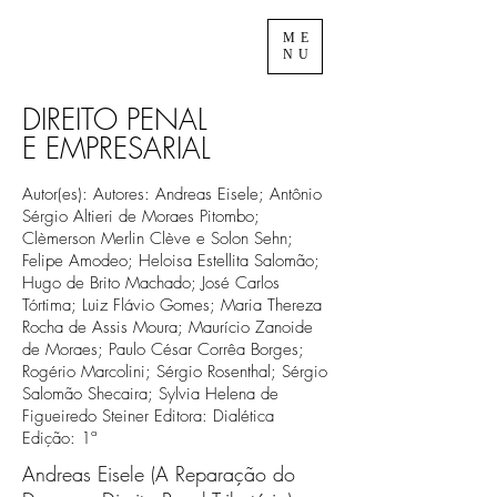
ME
NU
DIREITO PENAL
E EMPRESARIAL
Autor(es): Autores: Andreas Eisele; Antônio
Sérgio Altieri de Moraes Pitombo;
Clèmerson Merlin Clève e Solon Sehn;
Felipe Amodeo; Heloisa Estellita Salomão;
Hugo de Brito Machado; José Carlos
Tórtima; Luiz Flávio Gomes; Maria Thereza
Rocha de Assis Moura; Maurício Zanoide
de Moraes; Paulo César Corrêa Borges;
Rogério Marcolini; Sérgio Rosenthal; Sérgio
Salomão Shecaira; Sylvia Helena de
Figueiredo Steiner Editora: Dialética
Edição: 1ª
Andreas Eisele (A Reparação do