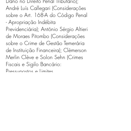
Dano no Direito Penal Tributário);
André Luís Callegari (Considerações
sobre o Art. 168-A do Código Penal
- Apropriação Indébita
Previdenciária); Antônio Sérgio Altieri
de Moraes Pitombo (Considerações
sobre o Crime de Gestão Temerária
de Instituição Financeira); Clèmerson
Merlin Clève e Solon Sehn (Crimes
Fiscais e Sigilo Bancário:
Pressupostos e Limites
Constitucionais); Felipe Amodeo
(Gestão Fraudulenta - Crime contra o
Sistema Financeiro Nacional (Art. 4º
da Lei 7.492/86);
© Antônio Sérgio Pitombo 2020
Designed by
Colosseo Design